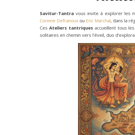
Savitur-Tantra
vous invite à explorer les
Corinne Defranoux
ou
Eric Marchal
, dans la ré
Ces
Ateliers tantriques
accueillent tous le
solitaires en chemin vers l’éveil, duo d’explo