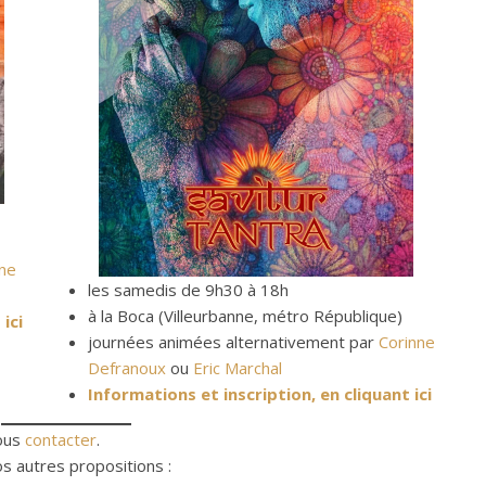
nne
les samedis de 9h30 à 18h
à la Boca (Villeurbanne, métro République)
ici
journées animées alternativement par
Corinne
Defranoux
ou
Eric Marchal
Informations et inscription, en cliquant ici
nous
contacter
.
s autres propositions :