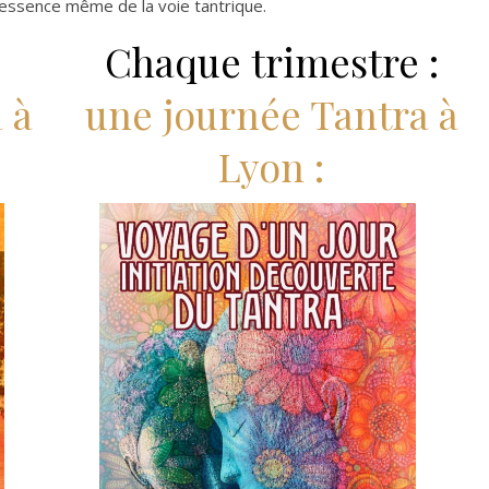
âce, essence même de la voie tantrique.
Chaque trimestre :
 à
une journée Tantra à
Lyon :