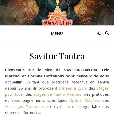
MENU
Savitur Tantra
Bienvenue sur le site de SAVITUR-TANTRA
,
Eric
Marchal et Corinne Defranoux sont heureux de vous
accueillir
. En tant que praticiens reconnus en Tantra
depuis 25 ans, ils proposent
Soirées à Lyon
, des
Stages
pour tous
, des
Stages de Tantra Avancés
, des pratiques
et accompagnements spécifiques
Spécial Couples
, des
Massages Tantriques
(recevoir un massage, faire des
stages se former) …