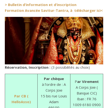
> Bulletin d’information et d’inscription
Formation Avancée Savitur-Tantra, à télécharger ici<
Réservation, Inscription :
(3 possibilités au choix)
Par chèque
P
ar Virement
à l’ordre de : A
A Corps Joie (
Corps Joie
Banque CIC)
Par CB (
15 bis rue Louis
Iban : FR 76
HelloAsso)
Adam
1009 6180 0900
69100