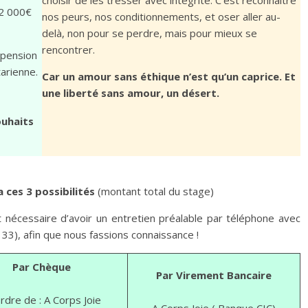
choisir de les tresser avec intégrité. C’est reconnaître
 2 000€
nos peurs, nos conditionnements, et oser aller au-
delà, non pour se perdre, mais pour mieux se
rencontrer.
 pension
tarienne.
Car un amour sans éthique n’est qu’un caprice. Et
une liberté sans amour, un désert.
ouhaits
 ces 3 possibilités
(montant total du stage)
st nécessaire d’avoir un entretien préalable par téléphone avec
 33), afin que nous fassions connaissance !
Par
Chèque
Par Virement
Bancaire
ordre de : A Corps Joie